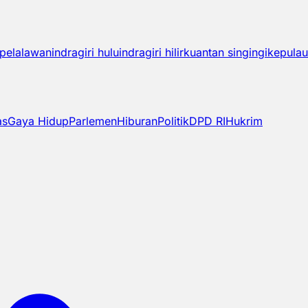
pelalawan
indragiri hulu
indragiri hilir
kuantan singingi
kepulau
as
Gaya Hidup
Parlemen
Hiburan
Politik
DPD RI
Hukrim