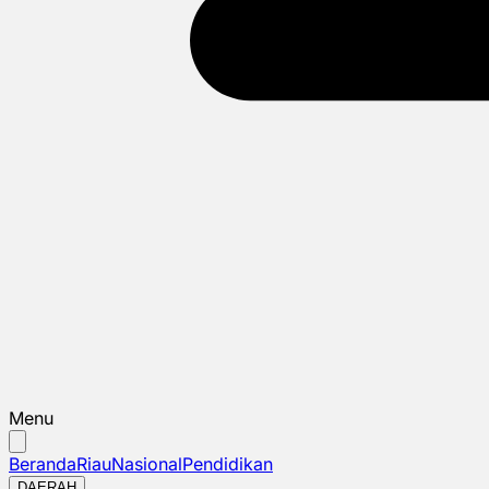
Menu
Beranda
Riau
Nasional
Pendidikan
DAERAH