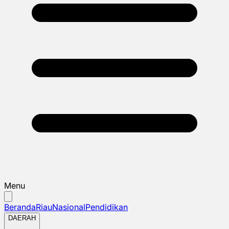
Menu
Beranda
Riau
Nasional
Pendidikan
DAERAH