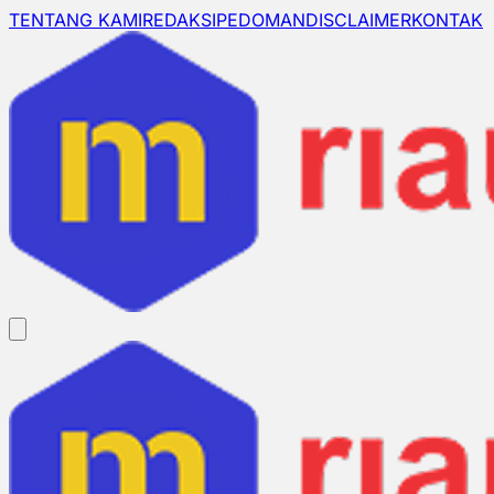
TENTANG KAMI
REDAKSI
PEDOMAN
DISCLAIMER
KONTAK