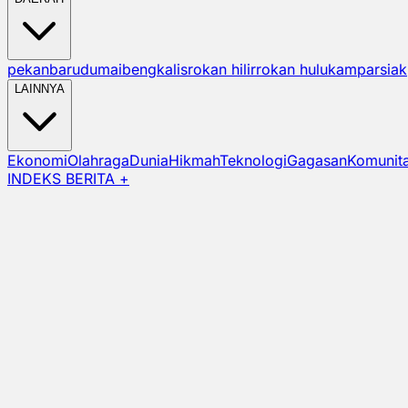
pekanbaru
dumai
bengkalis
rokan hilir
rokan hulu
kampar
siak
LAINNYA
Ekonomi
Olahraga
Dunia
Hikmah
Teknologi
Gagasan
Komunit
INDEKS BERITA +