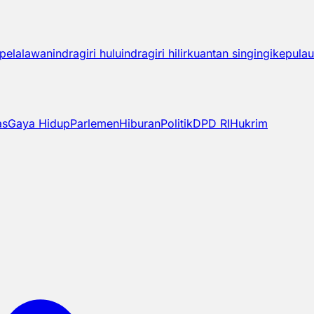
pelalawan
indragiri hulu
indragiri hilir
kuantan singingi
kepulau
as
Gaya Hidup
Parlemen
Hiburan
Politik
DPD RI
Hukrim