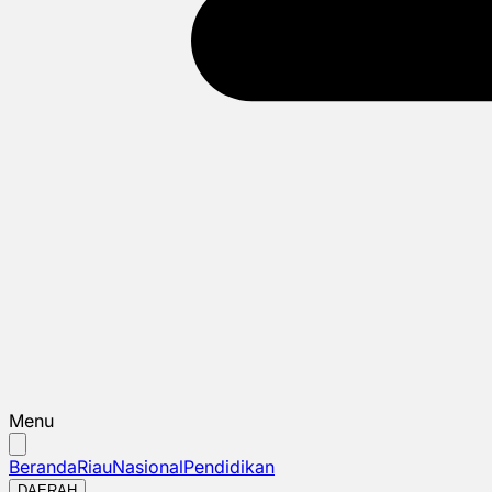
Menu
Beranda
Riau
Nasional
Pendidikan
DAERAH