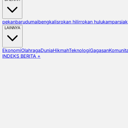
pekanbaru
dumai
bengkalis
rokan hilir
rokan hulu
kampar
siak
LAINNYA
Ekonomi
Olahraga
Dunia
Hikmah
Teknologi
Gagasan
Komunit
INDEKS BERITA +