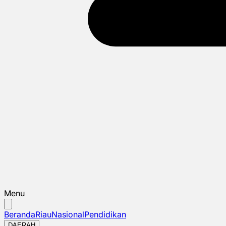
Menu
Beranda
Riau
Nasional
Pendidikan
DAERAH