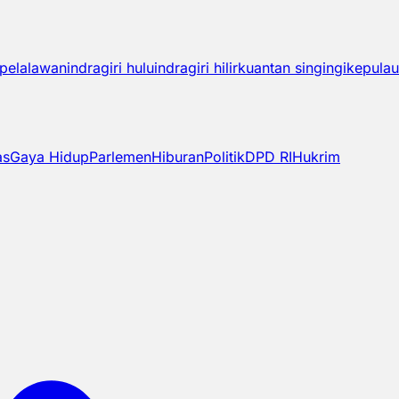
pelalawan
indragiri hulu
indragiri hilir
kuantan singingi
kepulau
as
Gaya Hidup
Parlemen
Hiburan
Politik
DPD RI
Hukrim