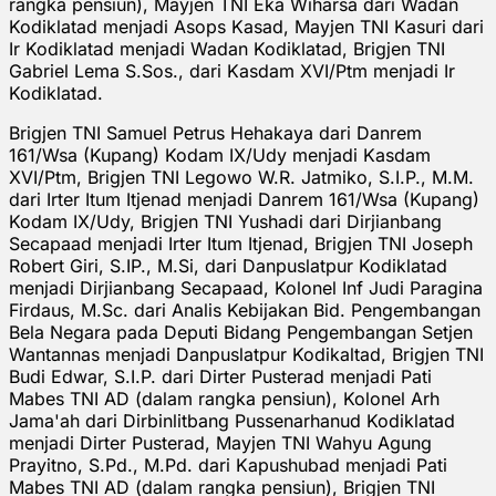
rangka pensiun), Mayjen TNI Eka Wiharsa dari Wadan
Kodiklatad menjadi Asops Kasad, Mayjen TNI Kasuri dari
Ir Kodiklatad menjadi Wadan Kodiklatad, Brigjen TNI
Gabriel Lema S.Sos., dari Kasdam XVI/Ptm menjadi Ir
Kodiklatad.
Brigjen TNI Samuel Petrus Hehakaya dari Danrem
161/Wsa (Kupang) Kodam IX/Udy menjadi Kasdam
XVI/Ptm, Brigjen TNI Legowo W.R. Jatmiko, S.I.P., M.M.
dari Irter Itum Itjenad menjadi Danrem 161/Wsa (Kupang)
Kodam IX/Udy, Brigjen TNI Yushadi dari Dirjianbang
Secapaad menjadi Irter Itum Itjenad, Brigjen TNI Joseph
Robert Giri, S.IP., M.Si, dari Danpuslatpur Kodiklatad
menjadi Dirjianbang Secapaad, Kolonel Inf Judi Paragina
Firdaus, M.Sc. dari Analis Kebijakan Bid. Pengembangan
Bela Negara pada Deputi Bidang Pengembangan Setjen
Wantannas menjadi Danpuslatpur Kodikaltad, Brigjen TNI
Budi Edwar, S.I.P. dari Dirter Pusterad menjadi Pati
Mabes TNI AD (dalam rangka pensiun), Kolonel Arh
Jama'ah dari Dirbinlitbang Pussenarhanud Kodiklatad
menjadi Dirter Pusterad, Mayjen TNI Wahyu Agung
Prayitno, S.Pd., M.Pd. dari Kapushubad menjadi Pati
Mabes TNI AD (dalam rangka pensiun), Brigjen TNI