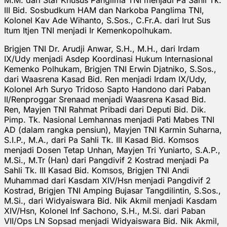
III Bid. Sosbudkum HAM dan Narkoba Panglima TNI,
Kolonel Kav Ade Wihanto, S.Sos., C.Fr.A. dari Irut Sus
Itum Itjen TNI menjadi Ir Kemenkopolhukam.
Brigjen TNI Dr. Arudji Anwar, S.H., M.H., dari Irdam
IX/Udy menjadi Asdep Koordinasi Hukum Internasional
Kemenko Polhukam, Brigjen TNI Erwin Djatniko, S.Sos.,
dari Waasrena Kasad Bid. Ren menjadi Irdam IX/Udy,
Kolonel Arh Suryo Tridoso Sapto Handono dari Paban
II/Renproggar Srenaad menjadi Waasrena Kasad Bid.
Ren, Mayjen TNI Rahmat Pribadi dari Deputi Bid. Dik.
Pimp. Tk. Nasional Lemhannas menjadi Pati Mabes TNI
AD (dalam rangka pensiun), Mayjen TNI Karmin Suharna,
S.I.P., M.A., dari Pa Sahli Tk. III Kasad Bid. Komsos
menjadi Dosen Tetap Unhan, Mayjen Tri Yuniarto, S.A.P.,
M.Si., M.Tr (Han) dari Pangdivif 2 Kostrad menjadi Pa
Sahli Tk. III Kasad Bid. Komsos, Brigjen TNI Andi
Muhammad dari Kasdam XIV/Hsn menjadi Pangdivif 2
Kostrad, Brigjen TNI Amping Bujasar Tangdilintin, S.Sos.,
M.Si., dari Widyaiswara Bid. Nik Akmil menjadi Kasdam
XIV/Hsn, Kolonel Inf Sachono, S.H., M.Si. dari Paban
VII/Ops LN Sopsad menjadi Widyaiswara Bid. Nik Akmil,