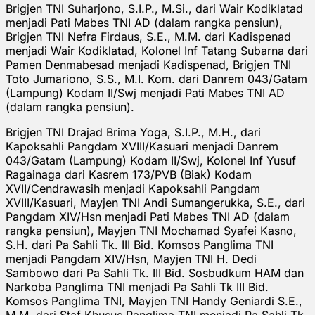
Brigjen TNI Suharjono, S.I.P., M.Si., dari Wair Kodiklatad
menjadi Pati Mabes TNI AD (dalam rangka pensiun),
Brigjen TNI Nefra Firdaus, S.E., M.M. dari Kadispenad
menjadi Wair Kodiklatad, Kolonel Inf Tatang Subarna dari
Pamen Denmabesad menjadi Kadispenad, Brigjen TNI
Toto Jumariono, S.S., M.I. Kom. dari Danrem 043/Gatam
(Lampung) Kodam II/Swj menjadi Pati Mabes TNI AD
(dalam rangka pensiun).
Brigjen TNI Drajad Brima Yoga, S.I.P., M.H., dari
Kapoksahli Pangdam XVIII/Kasuari menjadi Danrem
043/Gatam (Lampung) Kodam II/Swj, Kolonel Inf Yusuf
Ragainaga dari Kasrem 173/PVB (Biak) Kodam
XVII/Cendrawasih menjadi Kapoksahli Pangdam
XVIII/Kasuari, Mayjen TNI Andi Sumangerukka, S.E., dari
Pangdam XIV/Hsn menjadi Pati Mabes TNI AD (dalam
rangka pensiun), Mayjen TNI Mochamad Syafei Kasno,
S.H. dari Pa Sahli Tk. III Bid. Komsos Panglima TNI
menjadi Pangdam XIV/Hsn, Mayjen TNI H. Dedi
Sambowo dari Pa Sahli Tk. III Bid. Sosbudkum HAM dan
Narkoba Panglima TNI menjadi Pa Sahli Tk III Bid.
Komsos Panglima TNI, Mayjen TNI Handy Geniardi S.E.,
M.M. dari Staf Khusus Panglima TNI menjadi Pa Sahli Tk.