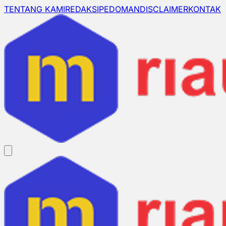
TENTANG KAMI
REDAKSI
PEDOMAN
DISCLAIMER
KONTAK