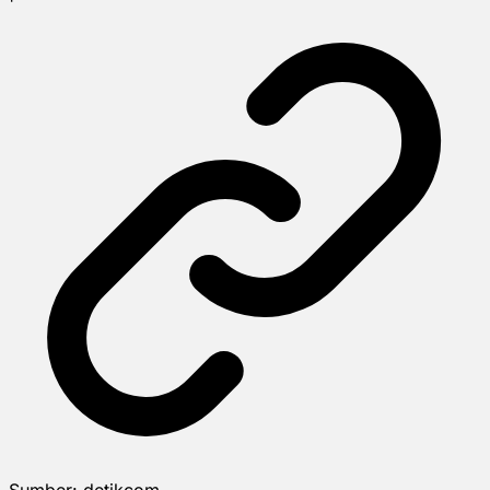
Sumber:
detikcom