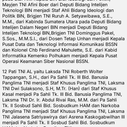
Mayjen TNI Afini Boer dari Deputi Bidang Intelijen
Teknologi BIN menjadi Staf Ahli Bidang Ideologi dan
Politik BIN, Brigjen TNI Ruruh A. Setyawibawa, S.E.,
M.M., dari Kabinda Sumatera Utara pada Deputi Bidang
Intelijen Dalam Negeri BIN menjadi Deputi Bidang
Intelijen Teknologi BIN,Brigjen TNI Dominggus Pakel,
S.Sos., M.M.S.I., dari Dosen Tetap Unhan menjadi Kepala
Pusat Data dan Teknologi Informasi Komunikasi BSSN
dan Kolonel Chb Ferdinand Mahulette, S.E. dari Kabid
Informatika Kemenko Polhukam menjadi Kepala Pusat
Operasi Keamanan Siber Nasional BSSN.
12 Pati TNI AL yaitu Laksda TNI Roberth Wolter
Tappangan, S.H., dari Pa Sahli Tk. III Bid. Banusia
Panglima TNI menjadi Staf Khusus Panglima TNI, Laksma
TNI Dwi Sulaksono, S.H, M.Tr. (Han) dari Staf Khusus
Kasal menjadi Pa Sahli Tk. III Bid. Banusia Panglima TNI,
Laksma TNI Dr. Ir. Abdul Rivai Ras, M.M. dari Pa Sahli
Tk. II Sosbud Sahli Bid. Sosbudkum HAM dan Narkoba
Panglima TNI menjadi Staf Khusus Panglima TNI, Laksma
TNI Jalasena Satriyawirya dari Asrena Kaskogabwilhan III
menjadi Pa Sahli Tk. II Sosbud Sahli Bid. Sosbudkum