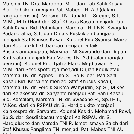
Marsma TNI Drs. Mardono, M.T. dari Pati Sahli Kasau
Bid. Polhukam menjadi Pati Mabes TNI AU (dalam
rangka pensiun), Marsma TNI Ronald L. Siregar, S.T.,
M.M., M.Tr.(Han) dari Staf Khusus Kasau menjadi Pati
Sahli Kasau Bid. Polhukam, Marsma TNI I.B.K. Swagata
Padangratha, S.T. dari Dirlaik Puslaiklambangjaau
menjadi Staf Khusus Kasau, Kolonel Pnb Syamsu Maizar
dari Koorpokli Lislitbangau menjadi Dirlaik
Puslaiklambangjaau, Marsma TNI Suwondo dari Dirjian
Kodiklatau menjadi Pati Mabes TNI AU (dalam rangka
pensiun), Kolonel Pnb Tjahja Elang Migdiawan, S.T.,
M.M. dari Sesdispotdirga menjadi Dirjian Kodiklatau,
Marsma TNI dr. Agoes Tino S., Sp.B. dari Pati Sahli
Kasau Bid. Kersalem menjadi Staf Khusus Kasau,
Marsma TNI dr. Ferdik Sukma Wahyudin, Sp.S., M.Kes
dari Kalakespra dr. Saryanto menjadi Pati Sahli Kasau
Bid. Kersalem, Marsma TNI dr. Swasono R., Sp.THT.,
M.Kes. dari Ka RSPAU dr. S. Hardjolukito menjadi
Kalakespra dr. Saryanto, Kolonel Kes dr. Mohamad Rowi,
Sp.S. dari Sesdiskesau menjadi Ka RSPAU dr. S.
Hardjolukito dan Marsda TNI R. Ismet Ismaya Saleh dari
Staf Khusus Panglima TNI menjadi Pati Mabes TNI AU