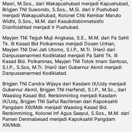
Masri, M.Sos., dari Wakapushubad menjadi Kapushubad,
Brigjen TNI Suwondo, S.Sos., M.Si. dari Ir Pushubad
menjadi Wakapushubad, Kolonel Chb Kembar Maruto
Widhi, S.Sos., M.M. dari Kasubdisbinmatsisfo
Disinfolahtad menjadi Ir Pushubad.
Mayjen TNI Teguh Muji Angkasa, S.E., M.M. dari Pa Sahli
Tk. III Kasad Bid Polkamnas menjadi Dosen Unhan,
Mayjen TNI Dwi Jati Utomo, S.I.P., M.Tr. (Han) dari
Danpussenarmed Kodiklatad menjadi Pa Sahli Tk. III
Kasad Bid. Polkamnas, Mayjen TNI Totok Imam Santoso,
S.I.P., S.Sos, M.Tr. (Han) dari Gubernur Akmil menjadi
Danpussenarmed Kodiklatad.
Brigjen TNI Candra Wijaya dari Kasdam IX/Udy menjadi
Gubernur Akmil, Brigjen TNI Harfendi, S.I.P., M.Sc., dari
Waaslog Kasad Bid. Renbinminlog menjadi Kasdam
IX/Udy, Brigjen TNI Saiful Rachiman dari Kapoksahli
Pangdam XIII/Mdk menjadi Waaslog Kasad Bid.
Renbinminlog, Kolonel Inf Agus Saepul, S.Sos., M.M. dari
Pamen Denmabesad menjadi Kapoksahli Pangdam
XIII/Mdk.