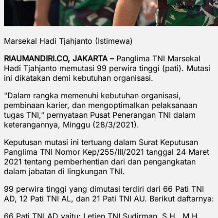
Marsekal Hadi Tjahjanto (Istimewa)
RIAUMANDIRI.CO, JAKARTA –
Panglima TNI Marsekal
Hadi Tjahjanto memutasi 99 perwira tinggi (pati). Mutasi
ini dikatakan demi kebutuhan organisasi.
"Dalam rangka memenuhi kebutuhan organisasi,
pembinaan karier, dan mengoptimalkan pelaksanaan
tugas TNI," pernyataan Pusat Penerangan TNI dalam
keterangannya, Minggu (28/3/2021).
Keputusan mutasi ini tertuang dalam Surat Keputusan
Panglima TNI Nomor Kep/255/III/2021 tanggal 24 Maret
2021 tentang pemberhentian dari dan pengangkatan
dalam jabatan di lingkungan TNI.
99 perwira tinggi yang dimutasi terdiri dari 66 Pati TNI
AD, 12 Pati TNI AL, dan 21 Pati TNI AU. Berikut daftarnya:
66 Pati TNI AD yaitu; Letjen TNI Sudirman, S.H., M.H.,