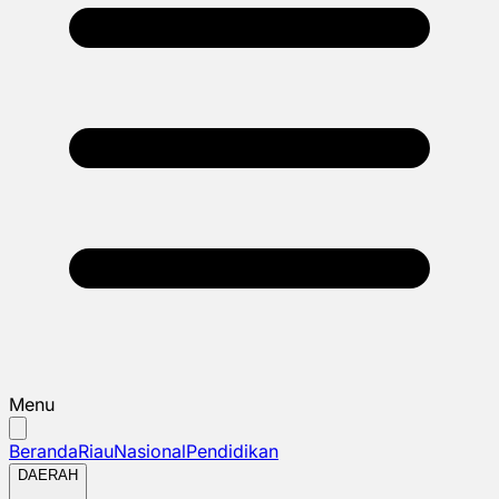
Menu
Beranda
Riau
Nasional
Pendidikan
DAERAH