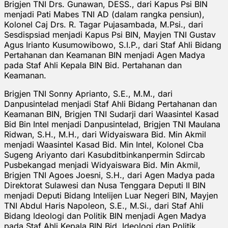
Brigjen TNI Drs. Gunawan, DESS., dari Kapus Psi BIN
menjadi Pati Mabes TNI AD (dalam rangka pensiun),
Kolonel Caj Drs. R. Tagar Pujasambada, M.Psi., dari
Sesdispsiad menjadi Kapus Psi BIN, Mayjen TNI Gustav
Agus Irianto Kusumowibowo, S.I.P., dari Staf Ahli Bidang
Pertahanan dan Keamanan BIN menjadi Agen Madya
pada Staf Ahli Kepala BIN Bid. Pertahanan dan
Keamanan.
Brigjen TNI Sonny Aprianto, S.E., M.M., dari
Danpusintelad menjadi Staf Ahli Bidang Pertahanan dan
Keamanan BIN, Brigjen TNI Sudarji dari Waasintel Kasad
Bid Bin Intel menjadi Danpusintelad, Brigjen TNI Maulana
Ridwan, S.H., M.H., dari Widyaiswara Bid. Min Akmil
menjadi Waasintel Kasad Bid. Min Intel, Kolonel Cba
Sugeng Ariyanto dari Kasubditbinkanpermin Sdircab
Pusbekangad menjadi Widyaiswara Bid. Min Akmil,
Brigjen TNI Agoes Joesni, S.H., dari Agen Madya pada
Direktorat Sulawesi dan Nusa Tenggara Deputi II BIN
menjadi Deputi Bidang Intelijen Luar Negeri BIN, Mayjen
TNI Abdul Haris Napoleon, S.E., M.Si., dari Staf Ahli
Bidang Ideologi dan Politik BIN menjadi Agen Madya
pada Staf Ahli Kepala BIN Bid. Ideologi dan Politik,