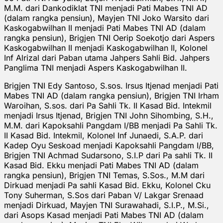
M.M. dari Dankodiklat TNI menjadi Pati Mabes TNI AD
(dalam rangka pensiun), Mayjen TNI Joko Warsito dari
Kaskogabwilhan II menjadi Pati Mabes TNI AD (dalam
rangka pensiun), Brigjen TNI Oerip Soekotjo dari Aspers
Kaskogabwilhan II menjadi Kaskogabwilhan II, Kolonel
Inf Alrizal dari Paban utama Jahpers Sahli Bid. Jahpers
Panglima TNI menjadi Aspers Kaskogabwilhan II.
Brigjen TNI Edy Santoso, S.sos. Irsus Itjenad menjadi Pati
Mabes TNI AD (dalam rangka pensiun), Brigjen TNI Irham
Waroihan, S.sos. dari Pa Sahli Tk. II Kasad Bid. Intekmil
menjadi Irsus Itjenad, Brigjen TNI John Sihombing, S.H.,
M.M. dari Kapoksahli Pangdam I/BB menjadi Pa Sahli Tk.
II Kasad Bid. Intekmil, Kolonel Inf Junaedi, S.A.P. dari
Kadep Oyu Seskoad menjadi Kapoksahli Pangdam I/BB,
Brigjen TNI Achmad Sudarsono, S.I.P dari Pa sahli Tk. II
Kasad Bid. Ekku menjadi Pati Mabes TNI AD (dalam
rangka pensiun), Brigjen TNI Temas, S.Sos., M.M dari
Dirkuad menjadi Pa sahli Kasad Bid. Ekku, Kolonel Cku
Tony Suherman, S.Sos dari Paban V/ Lakgar Srenaad
menjadi Dirkuad, Mayjen TNI Surawahadi, S.I.P., M.Si.,
dari Asops Kasad menjadi Pati Mabes TNI AD (dalam