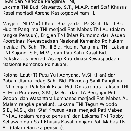
HAM dan Narkoba Panglima TNI,
Laksma TNI Budi Siswanto, S.T., M.A.P. dari Staf Khusus
Kasal menjadi Asrena Kaskogabwilham III.
Mayjen TNI (Mar) I Ketut Suarya dari Pa Sahli Tk. III Bid.
Hubint Panglima TNI menjadi Pati Mabes TNI AL (dalam
rangka Pensiun), Brigjen TNI (Mar) Purnomo dari Asdep
Koordinasi Kewaspadaan Nasional Kemenko Polhukam
menjadi Pa Sahli Tk. III Bid. Hubint Panglima TNI, Laksma
TNI Sujono, S.E, M.M., dari Pati Sahli Kasal Bid.
Dokstraops menjadi Asdep Koordinasi Kewaspadaan
Nasional Kemenko Polhukam.
Kolonel Laut (T) Putu Yuli Adnyana, M.Si. (Han) dari
Paban Utama Indag Sahli Bid. Ekkudag Sahli Panglima
TNI menjadi Pati Sahli Kasal Bid. Dokstraops, Laksda TNI
E. Estu Prabowo, S.M., M.Sc., dari TA Pengajar Bid.
Geopol dan Wasantara Lemhanas menjadi Pati Mabes AL
(dalam rangka pensiun), Laksma TNI Teguh Widodo,
S.E., M.Si., dari Staf Khusus Kasal menjadi Pati Mabes
TNI AL (dalam rangka pensiun) dan Laksma TNI Robby
Setiawan dari Staf Khusus Kasal menjadi Pati Mabes TNI
AL (dalam Rangka pensiun).