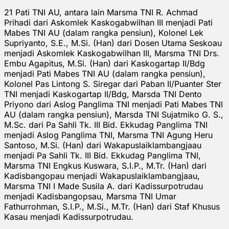
21 Pati TNI AU, antara lain Marsma TNI R. Achmad
Prihadi dari Askomlek Kaskogabwilhan III menjadi Pati
Mabes TNI AU (dalam rangka pensiun), Kolonel Lek
Supriyanto, S.E., M.Si. (Han) dari Dosen Utama Seskoau
menjadi Askomlek Kaskogabwilhan III, Marsma TNI Drs.
Embu Agapitus, M.Si. (Han) dari Kaskogartap II/Bdg
menjadi Pati Mabes TNI AU (dalam rangka pensiun),
Kolonel Pas Lintong S. Siregar dari Paban II/Puanter Ster
TNI menjadi Kaskogartap II/Bdg, Marsda TNI Dento
Priyono dari Aslog Panglima TNI menjadi Pati Mabes TNI
AU (dalam rangka pensiun), Marsda TNI Sujatmiko G. S.,
M.Sc. dari Pa Sahli Tk. III Bid. Ekkudag Panglima TNI
menjadi Aslog Panglima TNI, Marsma TNI Agung Heru
Santoso, M.Si. (Han) dari Wakapuslaiklambangjaau
menjadi Pa Sahli Tk. III Bid. Ekkudag Panglima TNI,
Marsma TNI Engkus Kuswara, S.I.P., M.Tr. (Han) dari
Kadisbangopau menjadi Wakapuslaiklambangjaau,
Marsma TNI I Made Susila A. dari Kadissurpotrudau
menjadi Kadisbangopsau, Marsma TNI Umar
Fathurrohman, S.I.P., M.Si., M.Tr. (Han) dari Staf Khusus
Kasau menjadi Kadissurpotrudau.