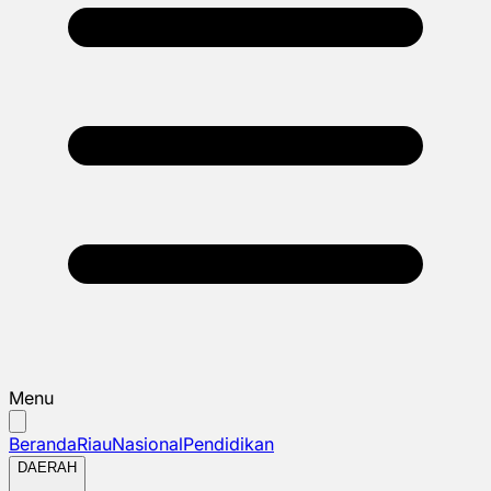
Menu
Beranda
Riau
Nasional
Pendidikan
DAERAH