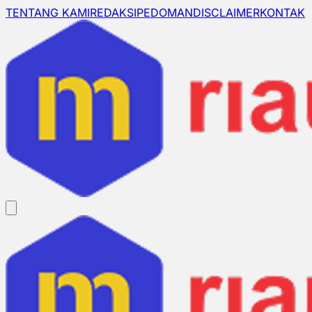
TENTANG KAMI
REDAKSI
PEDOMAN
DISCLAIMER
KONTAK