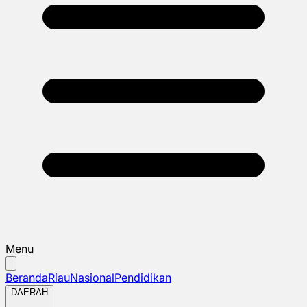
Menu
Beranda
Riau
Nasional
Pendidikan
DAERAH