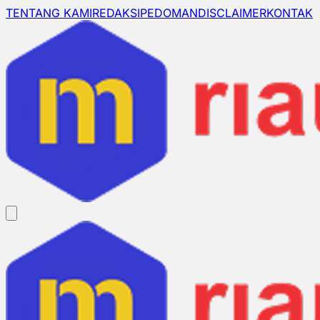
TENTANG KAMI
REDAKSI
PEDOMAN
DISCLAIMER
KONTAK