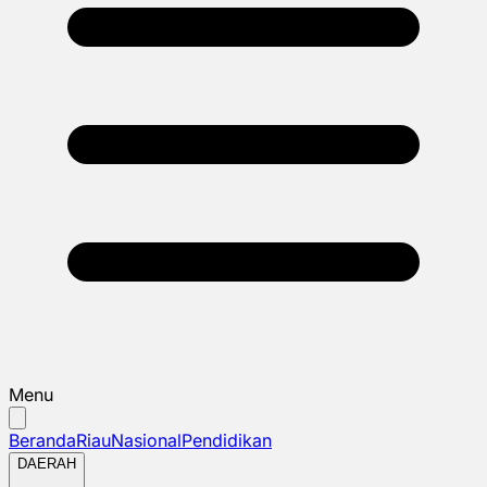
Menu
Beranda
Riau
Nasional
Pendidikan
DAERAH