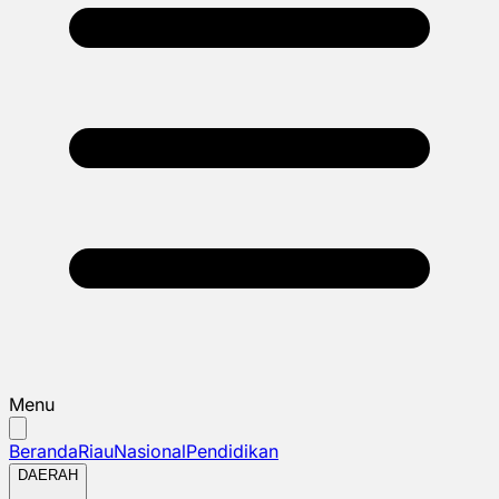
Menu
Beranda
Riau
Nasional
Pendidikan
DAERAH