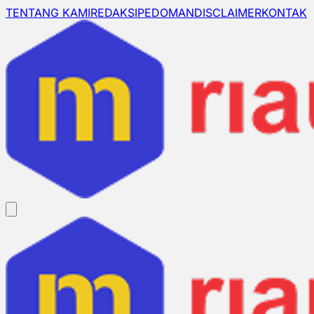
TENTANG KAMI
REDAKSI
PEDOMAN
DISCLAIMER
KONTAK