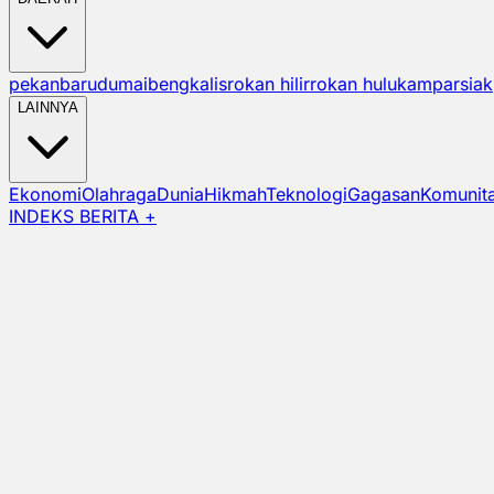
pekanbaru
dumai
bengkalis
rokan hilir
rokan hulu
kampar
siak
LAINNYA
Ekonomi
Olahraga
Dunia
Hikmah
Teknologi
Gagasan
Komunit
INDEKS BERITA +