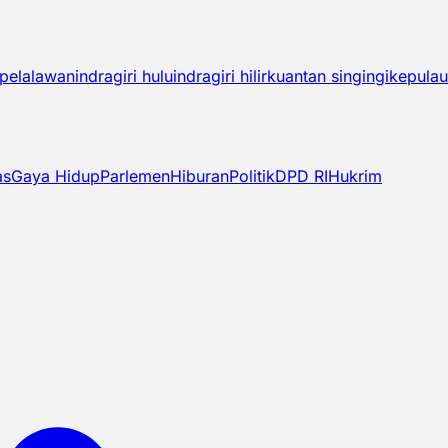
pelalawan
indragiri hulu
indragiri hilir
kuantan singingi
kepulau
as
Gaya Hidup
Parlemen
Hiburan
Politik
DPD RI
Hukrim