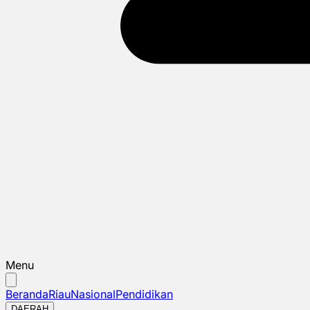
Menu
Beranda
Riau
Nasional
Pendidikan
DAERAH