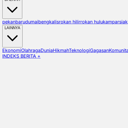
pekanbaru
dumai
bengkalis
rokan hilir
rokan hulu
kampar
siak
LAINNYA
Ekonomi
Olahraga
Dunia
Hikmah
Teknologi
Gagasan
Komunit
INDEKS BERITA +