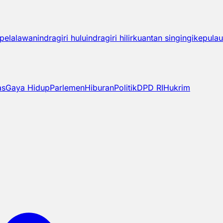
pelalawan
indragiri hulu
indragiri hilir
kuantan singingi
kepulau
as
Gaya Hidup
Parlemen
Hiburan
Politik
DPD RI
Hukrim