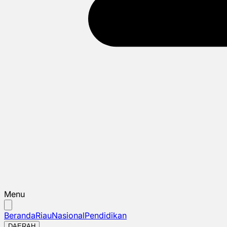
Menu
Beranda
Riau
Nasional
Pendidikan
DAERAH