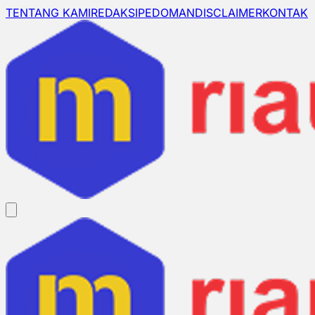
TENTANG KAMI
REDAKSI
PEDOMAN
DISCLAIMER
KONTAK