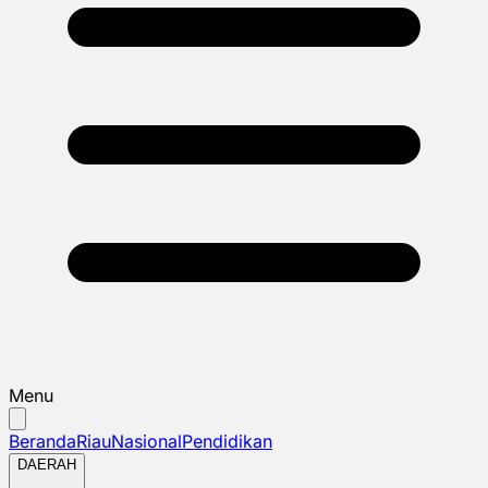
Menu
Beranda
Riau
Nasional
Pendidikan
DAERAH