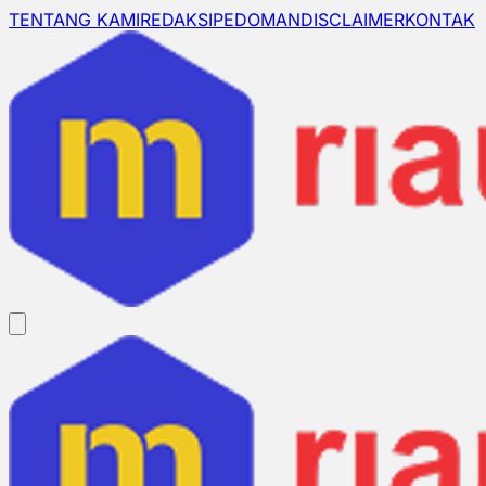
TENTANG KAMI
REDAKSI
PEDOMAN
DISCLAIMER
KONTAK