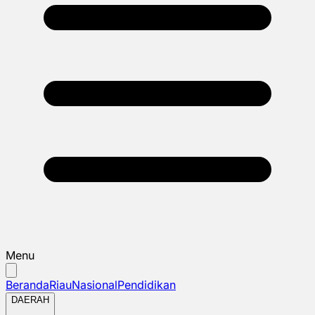
Menu
Beranda
Riau
Nasional
Pendidikan
DAERAH