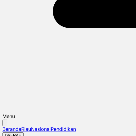
Menu
Beranda
Riau
Nasional
Pendidikan
DAERAH