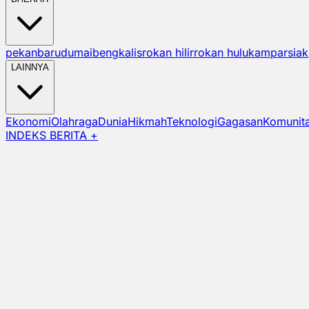
pekanbaru
dumai
bengkalis
rokan hilir
rokan hulu
kampar
siak
LAINNYA
Ekonomi
Olahraga
Dunia
Hikmah
Teknologi
Gagasan
Komunit
INDEKS BERITA +