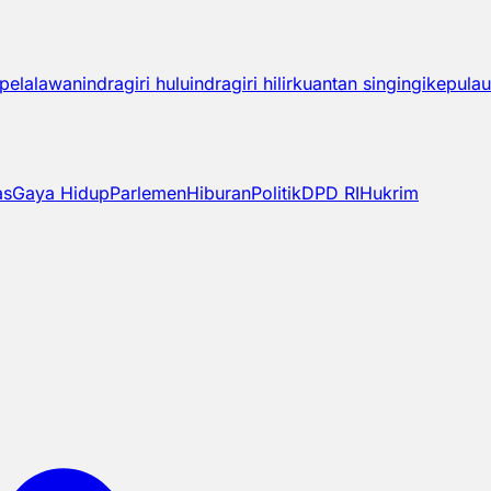
pelalawan
indragiri hulu
indragiri hilir
kuantan singingi
kepulau
as
Gaya Hidup
Parlemen
Hiburan
Politik
DPD RI
Hukrim