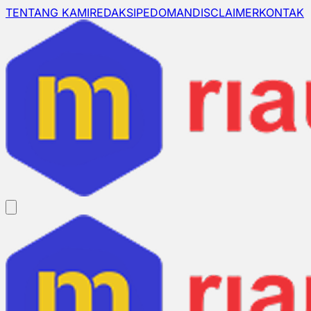
TENTANG KAMI
REDAKSI
PEDOMAN
DISCLAIMER
KONTAK