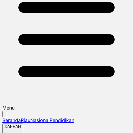
Menu
Beranda
Riau
Nasional
Pendidikan
DAERAH