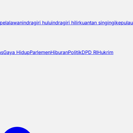
pelalawan
indragiri hulu
indragiri hilir
kuantan singingi
kepulau
as
Gaya Hidup
Parlemen
Hiburan
Politik
DPD RI
Hukrim