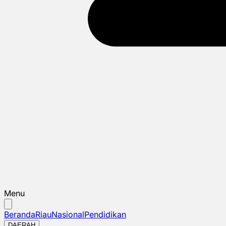
Menu
Beranda
Riau
Nasional
Pendidikan
DAERAH