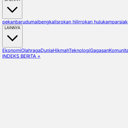
pekanbaru
dumai
bengkalis
rokan hilir
rokan hulu
kampar
siak
LAINNYA
Ekonomi
Olahraga
Dunia
Hikmah
Teknologi
Gagasan
Komunit
INDEKS BERITA +