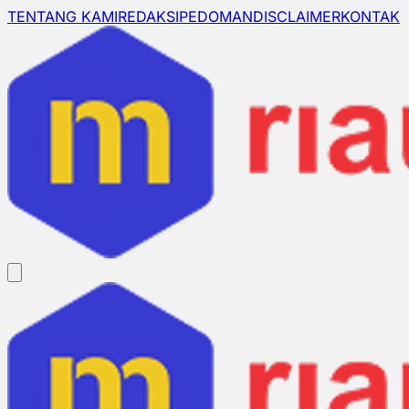
TENTANG KAMI
REDAKSI
PEDOMAN
DISCLAIMER
KONTAK