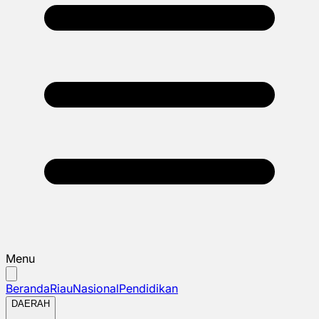
Menu
Beranda
Riau
Nasional
Pendidikan
DAERAH