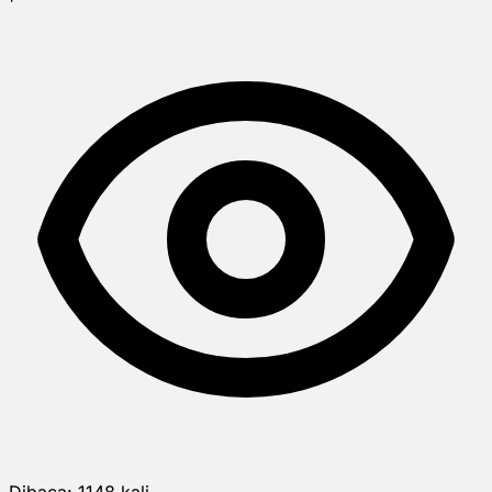
Dibaca:
1148
kali