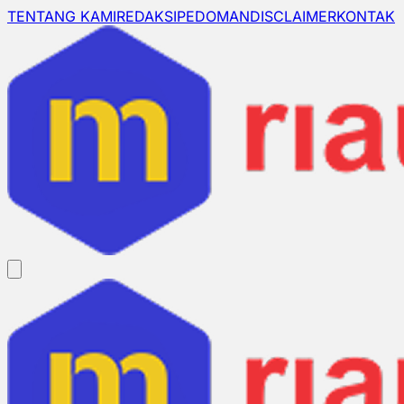
TENTANG KAMI
REDAKSI
PEDOMAN
DISCLAIMER
KONTAK