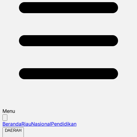
Menu
Beranda
Riau
Nasional
Pendidikan
DAERAH