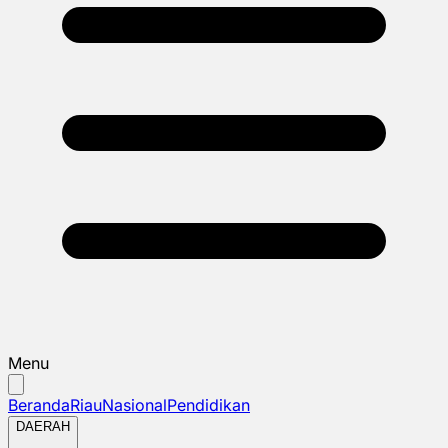
Menu
Beranda
Riau
Nasional
Pendidikan
DAERAH