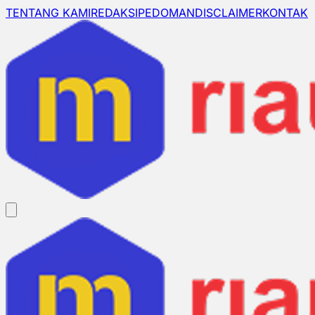
TENTANG KAMI
REDAKSI
PEDOMAN
DISCLAIMER
KONTAK