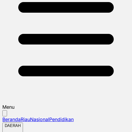
Menu
Beranda
Riau
Nasional
Pendidikan
DAERAH