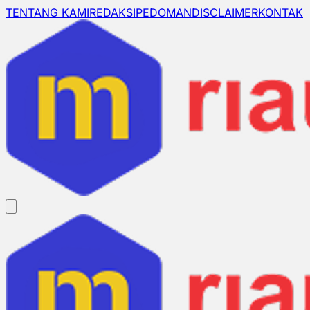
TENTANG KAMI
REDAKSI
PEDOMAN
DISCLAIMER
KONTAK