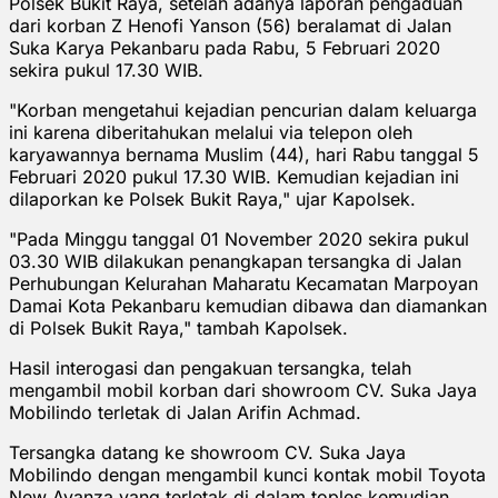
Polsek Bukit Raya, setelah adanya laporan pengaduan
dari korban Z Henofi Yanson (56) beralamat di Jalan
Suka Karya Pekanbaru pada Rabu, 5 Februari 2020
sekira pukul 17.30 WIB.
"Korban mengetahui kejadian pencurian dalam keluarga
ini karena diberitahukan melalui via telepon oleh
karyawannya bernama Muslim (44), hari Rabu tanggal 5
Februari 2020 pukul 17.30 WIB. Kemudian kejadian ini
dilaporkan ke Polsek Bukit Raya," ujar Kapolsek.
"Pada Minggu tanggal 01 November 2020 sekira pukul
03.30 WIB dilakukan penangkapan tersangka di Jalan
Perhubungan Kelurahan Maharatu Kecamatan Marpoyan
Damai Kota Pekanbaru kemudian dibawa dan diamankan
di Polsek Bukit Raya," tambah Kapolsek.
Hasil interogasi dan pengakuan tersangka, telah
mengambil mobil korban dari showroom CV. Suka Jaya
Mobilindo terletak di Jalan Arifin Achmad.
Tersangka datang ke showroom CV. Suka Jaya
Mobilindo dengan mengambil kunci kontak mobil Toyota
New Avanza yang terletak di dalam toples kemudian