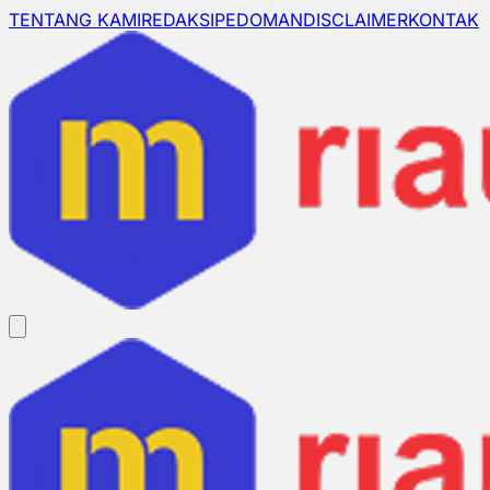
TENTANG KAMI
REDAKSI
PEDOMAN
DISCLAIMER
KONTAK