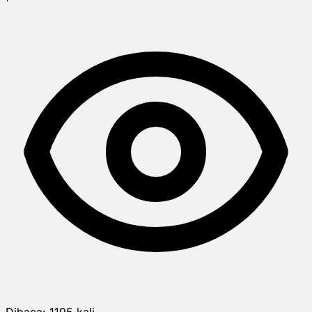
Dibaca:
1195
kali