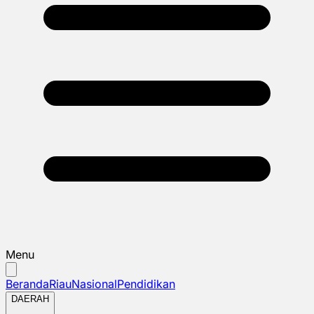
Menu
Beranda
Riau
Nasional
Pendidikan
DAERAH