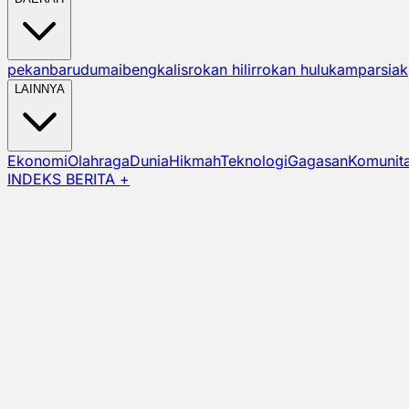
pekanbaru
dumai
bengkalis
rokan hilir
rokan hulu
kampar
siak
LAINNYA
Ekonomi
Olahraga
Dunia
Hikmah
Teknologi
Gagasan
Komunit
INDEKS BERITA +