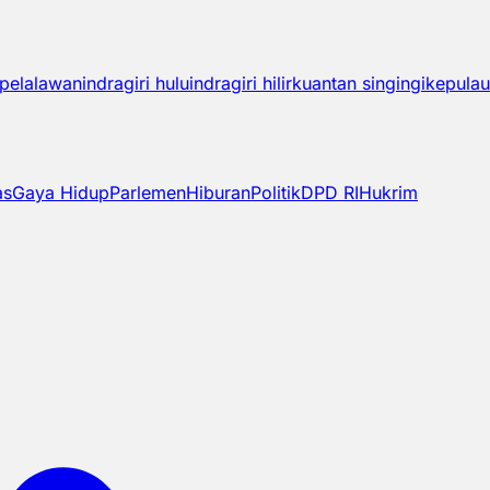
pelalawan
indragiri hulu
indragiri hilir
kuantan singingi
kepulau
as
Gaya Hidup
Parlemen
Hiburan
Politik
DPD RI
Hukrim