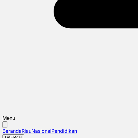
Menu
Beranda
Riau
Nasional
Pendidikan
DAERAH