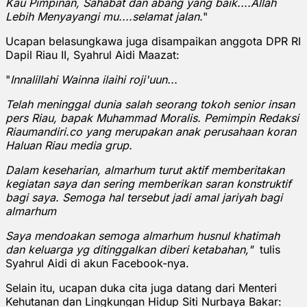
Kau Pimpinan, Sahabat dan abang yang baik....Allah
Lebih Menyayangi mu....selamat jalan.
"
Ucapan belasungkawa juga disampaikan anggota DPR RI
Dapil Riau II, Syahrul Aidi Maazat:
"
Innalillahi Wainna ilaihi roji'uun...
Telah meninggal dunia salah seorang tokoh senior insan
pers Riau, bapak Muhammad Moralis. Pemimpin Redaksi
Riaumandiri.co yang merupakan anak perusahaan koran
Haluan Riau media grup.
Dalam keseharian, almarhum turut aktif memberitakan
kegiatan saya dan sering memberikan saran konstruktif
bagi saya. Semoga hal tersebut jadi amal jariyah bagi
almarhum
Saya mendoakan semoga almarhum husnul khatimah
dan keluarga yg ditinggalkan diberi ketabahan,"
tulis
Syahrul Aidi di akun Facebook-nya.
Selain itu, ucapan duka cita juga datang dari Menteri
Kehutanan dan Lingkungan Hidup Siti Nurbaya Bakar: