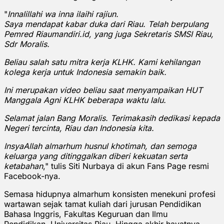
"
Innalillahi wa inna ilaihi rajiun.
Saya mendapat kabar duka dari Riau. Telah berpulang
Pemred Riaumandiri.id, yang juga Sekretaris SMSI Riau,
Sdr Moralis.
Beliau salah satu mitra kerja KLHK. Kami kehilangan
kolega kerja untuk Indonesia semakin baik.
Ini merupakan video beliau saat menyampaikan HUT
Manggala Agni KLHK beberapa waktu lalu.
Selamat jalan Bang Moralis. Terimakasih dedikasi kepada
Negeri tercinta, Riau dan Indonesia kita.
InsyaAllah almarhum husnul khotimah, dan semoga
keluarga yang ditinggalkan diberi kekuatan serta
ketabahan
," tulis Siti Nurbaya di akun Fans Page resmi
Facebook-nya.
Semasa hidupnya almarhum konsisten menekuni profesi
wartawan sejak tamat kuliah dari jurusan Pendidikan
Bahasa Inggris, Fakultas Keguruan dan Ilmu
Pendidikan, Universitas Riau. Hingga akhir hayatnya