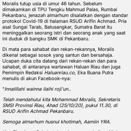
Moralis tutup usia di umur 46 tahun. Sebelum
dimakamkan di TPU Tengku Mahmud Palas, Rumbai
Pekanbaru, jenazah almarhum disalatkan dengan standar
protokol Covid-19 di halaman RSUD Arifin Achmad. Pria
asal Sungai Tarab, Batusangkar, Sumatra Barat itu
meninggalkan seorang istri dan seorang anak yang saat
ini duduk di bangku SMK di Pekanbaru.
Di mata para sahabat dan rekan-rekannya, Moralis
dikenal sebagai sosok yang santun dan bersahaja.
Ucapan duka cita datang dari rekan-rekan dan para
sahabat, di antaranya wartawan Haluan Riau dan juga
Pemimpin Redaksi
Haluanriau.co
, Eka Buana Putra
menulis di akun Facebook-nya:
"
Innalillahi wainna ilaihi roji'un..
Telah mendahului kita Mohammad Moralis, Sekretaris
SMSI Provinsi Riau, Ahad (25/10/20), pukul 11.30, di
RSUD Arifin Achmad Pekanbaru.
Semoga almarhum husnul khotimah, Aamiin YRA.