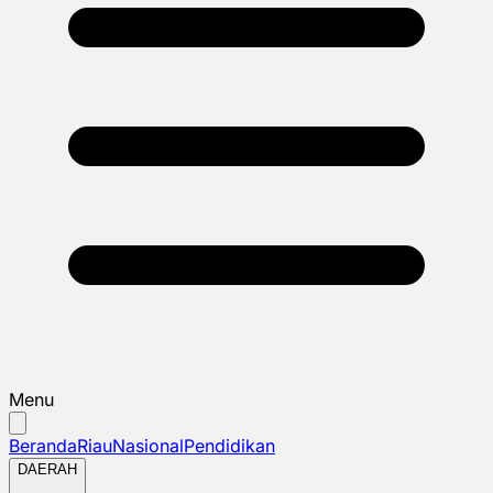
Menu
Beranda
Riau
Nasional
Pendidikan
DAERAH