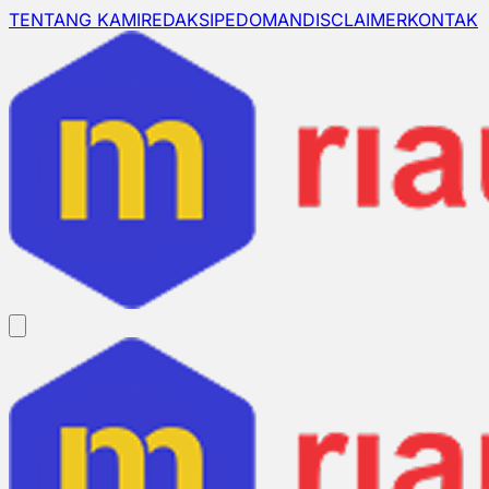
TENTANG KAMI
REDAKSI
PEDOMAN
DISCLAIMER
KONTAK