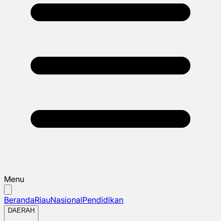
Menu
Beranda
Riau
Nasional
Pendidikan
DAERAH