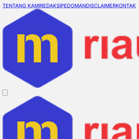
TENTANG KAMI
REDAKSI
PEDOMAN
DISCLAIMER
KONTAK