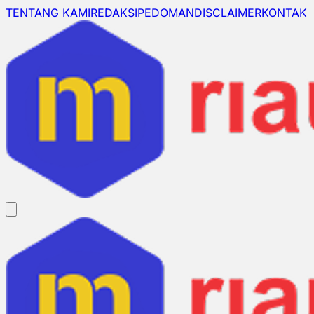
TENTANG KAMI
REDAKSI
PEDOMAN
DISCLAIMER
KONTAK