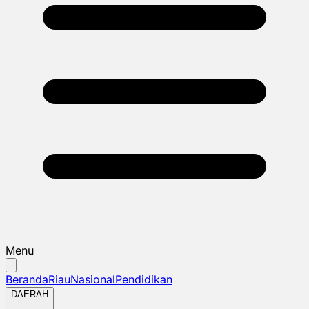
Menu
Beranda
Riau
Nasional
Pendidikan
DAERAH