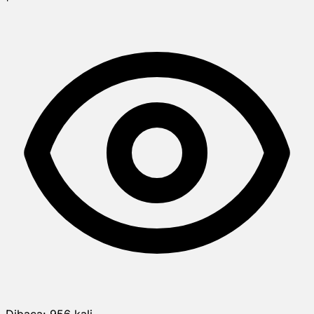
Dibaca:
956
kali