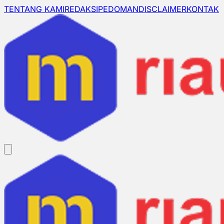
TENTANG KAMI
REDAKSI
PEDOMAN
DISCLAIMER
KONTAK