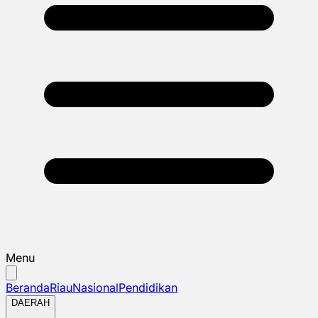
Menu
Beranda
Riau
Nasional
Pendidikan
DAERAH