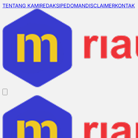
TENTANG KAMI
REDAKSI
PEDOMAN
DISCLAIMER
KONTAK