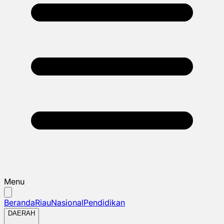
Menu
Beranda
Riau
Nasional
Pendidikan
DAERAH