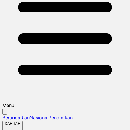
Menu
Beranda
Riau
Nasional
Pendidikan
DAERAH