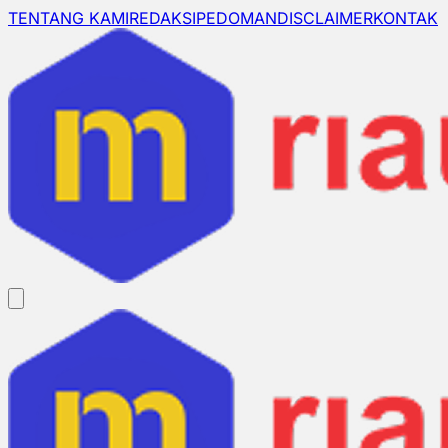
TENTANG KAMI
REDAKSI
PEDOMAN
DISCLAIMER
KONTAK