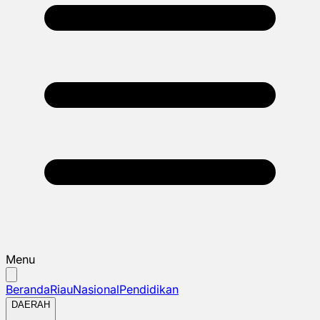
Menu
Beranda
Riau
Nasional
Pendidikan
DAERAH