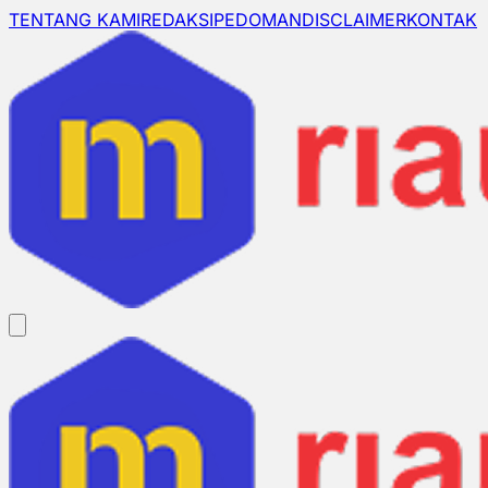
TENTANG KAMI
REDAKSI
PEDOMAN
DISCLAIMER
KONTAK