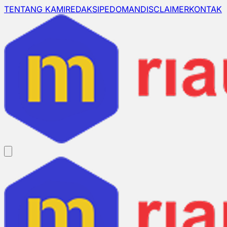
TENTANG KAMI
REDAKSI
PEDOMAN
DISCLAIMER
KONTAK