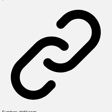
Sumber:
detikcom