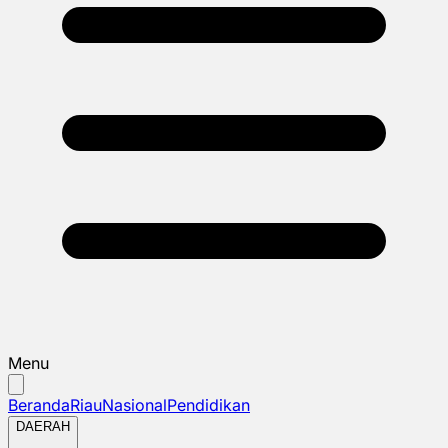
Menu
Beranda
Riau
Nasional
Pendidikan
DAERAH