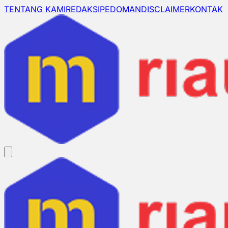
TENTANG KAMI
REDAKSI
PEDOMAN
DISCLAIMER
KONTAK