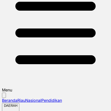
Menu
Beranda
Riau
Nasional
Pendidikan
DAERAH