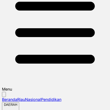
Menu
Beranda
Riau
Nasional
Pendidikan
DAERAH