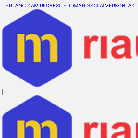
TENTANG KAMI
REDAKSI
PEDOMAN
DISCLAIMER
KONTAK