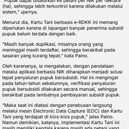
“Pupuk dapat disalurkan ke petani per NIK per hektare
(ha), sehingga lebih terkontrol karena dilakukan melalui
sistem,” ujarnya.
Menurut dia, Kartu Tani berbasis e-RDKK ini memang
diperlukan karena di lapangan banyak penerima subsidi
pupuk belum terdata dengan baik.
“Masih banyak duplikasi, misalnya orang yang
meninggal masih terdaftar, sehingga berakibat pada
sasaran yang kurang tepat,” kata Paino.
Oleh karenanya, ia mengatakan, dengan pendataan
melalui aplikasi berbasis NIK diharapkan menjadi solusi
tepat penyaluran pupuk bersubsidi. Hal ini mengingat
pada tahun-tahun sebelumnya, verifikasi penyaluran
pupuk bersubsidi dilakukan secara manual, sehingga
berakibat pada lambatnya pembayaran subsidi pupuk.
“Maka saat ini diatasi dengan penebusan langsung
melalui mesin Electronic Data Capture (EDC) dan Kartu
Tani yang terdapat di kios-kios pupuk,” jelas Paino.
Namun demikian, katanya, implementasi Kartu Tani ini
masih memiliki kendala karena masih ada petani yang