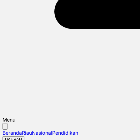
Menu
Beranda
Riau
Nasional
Pendidikan
DAERAH