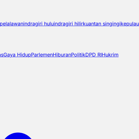
pelalawan
indragiri hulu
indragiri hilir
kuantan singingi
kepulau
as
Gaya Hidup
Parlemen
Hiburan
Politik
DPD RI
Hukrim