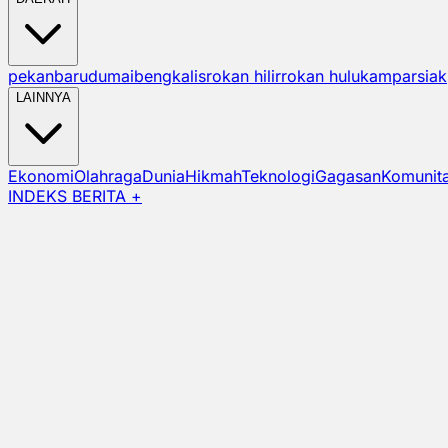
pekanbaru
dumai
bengkalis
rokan hilir
rokan hulu
kampar
siak
LAINNYA
Ekonomi
Olahraga
Dunia
Hikmah
Teknologi
Gagasan
Komunit
INDEKS BERITA +