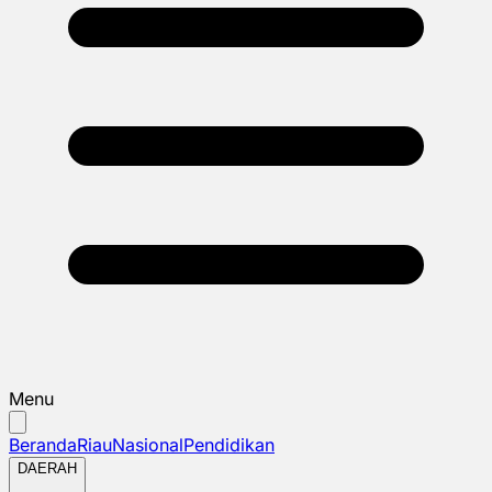
Menu
Beranda
Riau
Nasional
Pendidikan
DAERAH