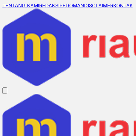
TENTANG KAMI
REDAKSI
PEDOMAN
DISCLAIMER
KONTAK