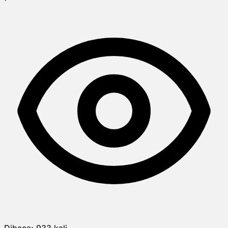
Dibaca:
933
kali