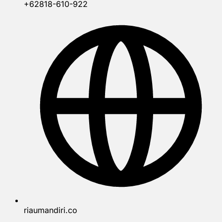
+62818-610-922
riaumandiri.co