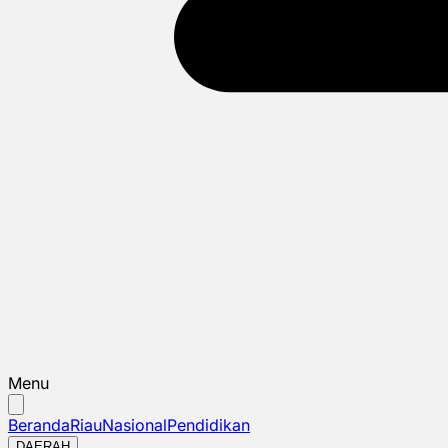
Menu
Beranda
Riau
Nasional
Pendidikan
DAERAH