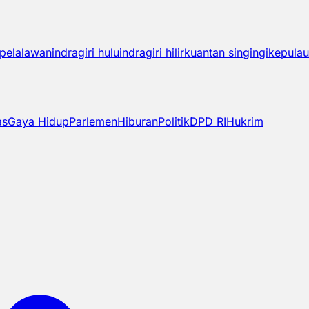
pelalawan
indragiri hulu
indragiri hilir
kuantan singingi
kepulau
as
Gaya Hidup
Parlemen
Hiburan
Politik
DPD RI
Hukrim