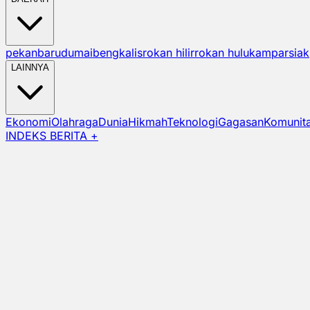
pekanbaru
dumai
bengkalis
rokan hilir
rokan hulu
kampar
siak
LAINNYA
Ekonomi
Olahraga
Dunia
Hikmah
Teknologi
Gagasan
Komunit
INDEKS BERITA +