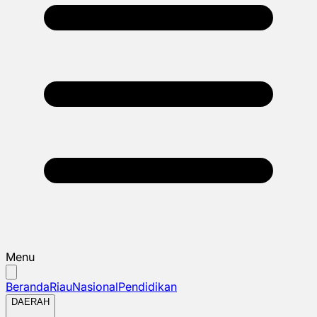
Menu
Beranda
Riau
Nasional
Pendidikan
DAERAH