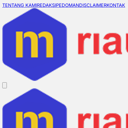
TENTANG KAMI
REDAKSI
PEDOMAN
DISCLAIMER
KONTAK