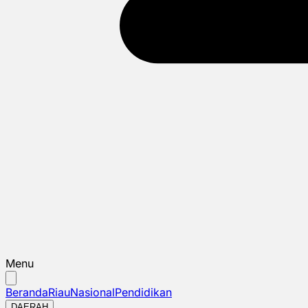
Menu
Beranda
Riau
Nasional
Pendidikan
DAERAH