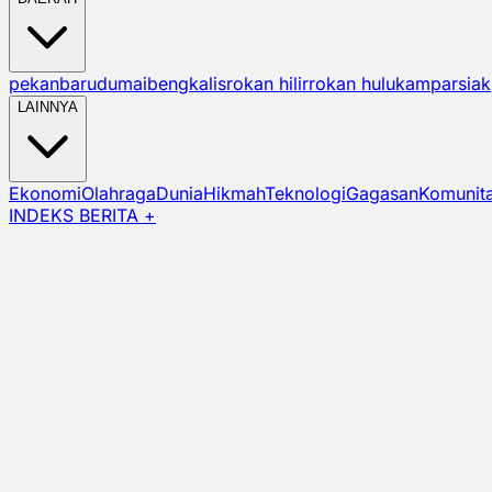
pekanbaru
dumai
bengkalis
rokan hilir
rokan hulu
kampar
siak
LAINNYA
Ekonomi
Olahraga
Dunia
Hikmah
Teknologi
Gagasan
Komunit
INDEKS BERITA +