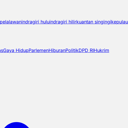
pelalawan
indragiri hulu
indragiri hilir
kuantan singingi
kepulau
as
Gaya Hidup
Parlemen
Hiburan
Politik
DPD RI
Hukrim