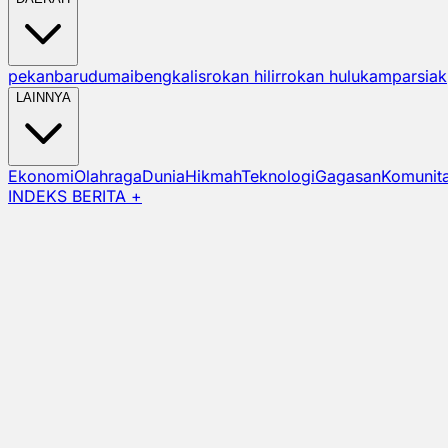
pekanbaru
dumai
bengkalis
rokan hilir
rokan hulu
kampar
siak
LAINNYA
Ekonomi
Olahraga
Dunia
Hikmah
Teknologi
Gagasan
Komunit
INDEKS BERITA +