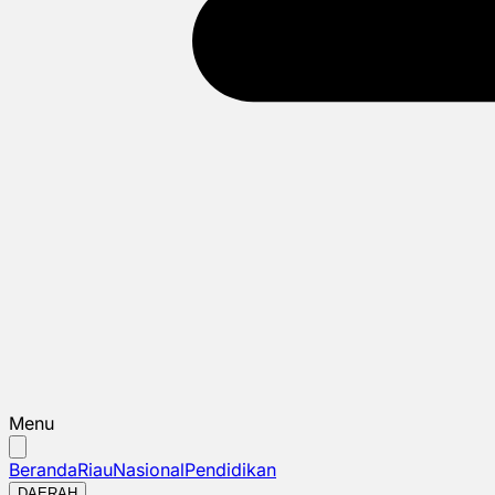
Menu
Beranda
Riau
Nasional
Pendidikan
DAERAH