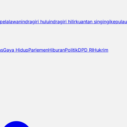
pelalawan
indragiri hulu
indragiri hilir
kuantan singingi
kepulau
as
Gaya Hidup
Parlemen
Hiburan
Politik
DPD RI
Hukrim