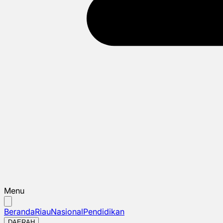
Menu
Beranda
Riau
Nasional
Pendidikan
DAERAH