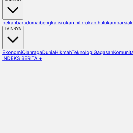
pekanbaru
dumai
bengkalis
rokan hilir
rokan hulu
kampar
siak
LAINNYA
Ekonomi
Olahraga
Dunia
Hikmah
Teknologi
Gagasan
Komunit
INDEKS BERITA +