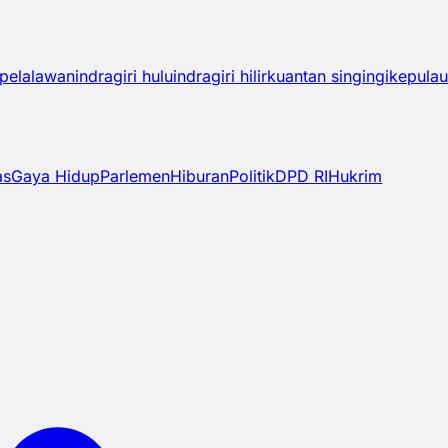
pelalawan
indragiri hulu
indragiri hilir
kuantan singingi
kepulau
as
Gaya Hidup
Parlemen
Hiburan
Politik
DPD RI
Hukrim