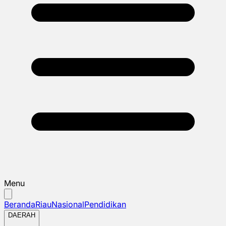
Menu
Beranda
Riau
Nasional
Pendidikan
DAERAH