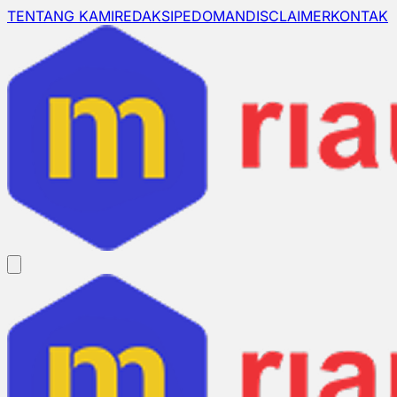
TENTANG KAMI
REDAKSI
PEDOMAN
DISCLAIMER
KONTAK