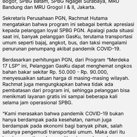
Bogor, SPBG Batam, SPBG Ngagel Surabaya, MRU
Bandung dan MRU Grogol I & II, Jakarta.
Sekretaris Perusahaan PGN, Rachmat Hutama
mengatakan bahwa program ini sebagai bentuk apresiasi
kepada pelanggan loyal SPBG PGN. Apalagi pada situasi
saat ini, banyak pelanggan GasKu, terutama transportasi
umum seperti bajaj, angkot, bus, dan taksi mengalami
penurunan penumpang akibat pandemik COVID-19.
Berdasarkan perhitungan PGN, dari Program “Merdeka
17 LSP” ini, Pelanggan GasKu dapat menghemat ongkos
bahan bakar sekitar Rp. 50.000 - Rp. 90.000,
menyesuaikan satuan harga di masing-masing wilayah.
Rachmat juga mengungkapkan bahwa tidak ada
pembatasan dari program ini, sehingga pelanggan bisa
menikmati layanan gratis ini sampai beberapa kali
selama jam operasional SPBG.
“Kami merasakan bahwa pandemik COVID-19 bukan
hanya berdampak pada kesehatan, namun juga
berdampak pada ekonomi bagi banyak pihak, salah
satunya pengemudi transportasi umum. Maka dari itu