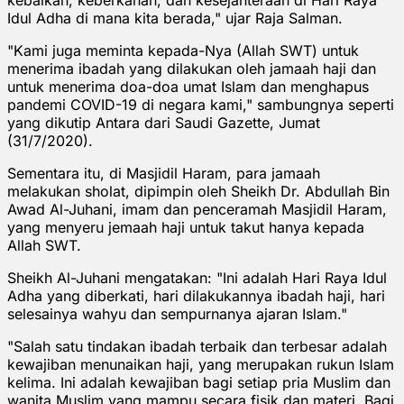
Idul Adha di mana kita berada," ujar Raja Salman.
"Kami juga meminta kepada-Nya (Allah SWT) untuk
menerima ibadah yang dilakukan oleh jamaah haji dan
untuk menerima doa-doa umat Islam dan menghapus
pandemi COVID-19 di negara kami," sambungnya seperti
yang dikutip Antara dari Saudi Gazette, Jumat
(31/7/2020).
Sementara itu, di Masjidil Haram, para jamaah
melakukan sholat, dipimpin oleh Sheikh Dr. Abdullah Bin
Awad Al-Juhani, imam dan penceramah Masjidil Haram,
yang menyeru jemaah haji untuk takut hanya kepada
Allah SWT.
Sheikh Al-Juhani mengatakan: "Ini adalah Hari Raya Idul
Adha yang diberkati, hari dilakukannya ibadah haji, hari
selesainya wahyu dan sempurnanya ajaran Islam."
"Salah satu tindakan ibadah terbaik dan terbesar adalah
kewajiban menunaikan haji, yang merupakan rukun Islam
kelima. Ini adalah kewajiban bagi setiap pria Muslim dan
wanita Muslim yang mampu secara fisik dan materi. Bagi