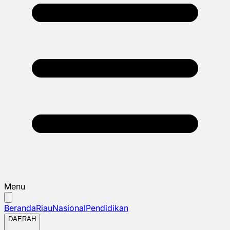
Menu
Beranda
Riau
Nasional
Pendidikan
DAERAH