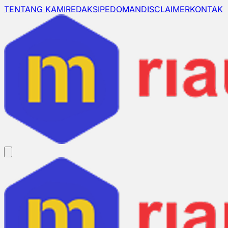
TENTANG KAMI
REDAKSI
PEDOMAN
DISCLAIMER
KONTAK