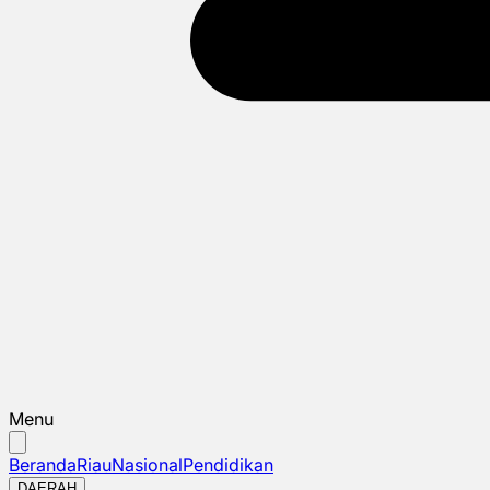
Menu
Beranda
Riau
Nasional
Pendidikan
DAERAH