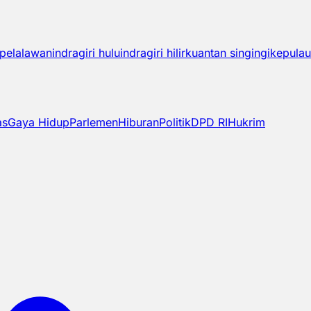
pelalawan
indragiri hulu
indragiri hilir
kuantan singingi
kepulau
as
Gaya Hidup
Parlemen
Hiburan
Politik
DPD RI
Hukrim