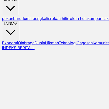
pekanbaru
dumai
bengkalis
rokan hilir
rokan hulu
kampar
siak
LAINNYA
Ekonomi
Olahraga
Dunia
Hikmah
Teknologi
Gagasan
Komunit
INDEKS BERITA +