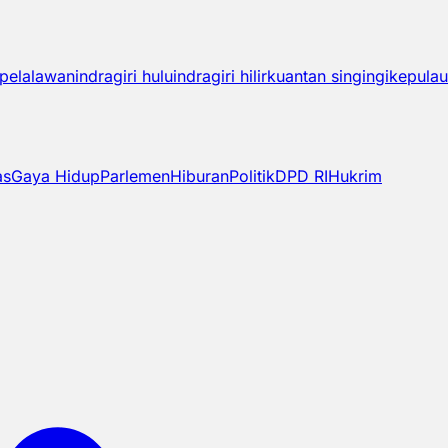
pelalawan
indragiri hulu
indragiri hilir
kuantan singingi
kepulau
as
Gaya Hidup
Parlemen
Hiburan
Politik
DPD RI
Hukrim