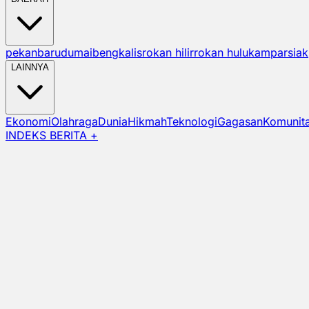
pekanbaru
dumai
bengkalis
rokan hilir
rokan hulu
kampar
siak
LAINNYA
Ekonomi
Olahraga
Dunia
Hikmah
Teknologi
Gagasan
Komunit
INDEKS BERITA +