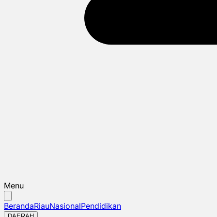
Menu
Beranda
Riau
Nasional
Pendidikan
DAERAH