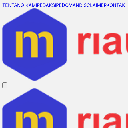
TENTANG KAMI
REDAKSI
PEDOMAN
DISCLAIMER
KONTAK