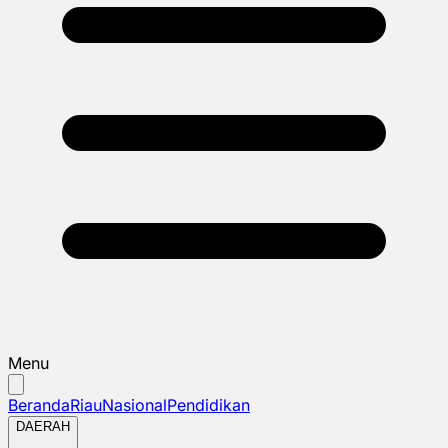
Menu
Beranda
Riau
Nasional
Pendidikan
DAERAH