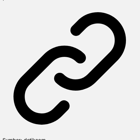
Sumber:
detikcom