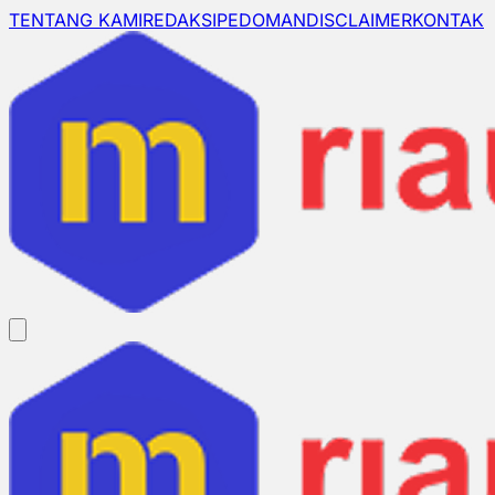
TENTANG KAMI
REDAKSI
PEDOMAN
DISCLAIMER
KONTAK