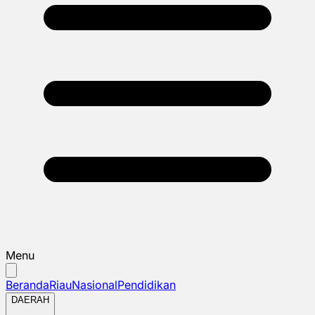
Menu
Beranda
Riau
Nasional
Pendidikan
DAERAH