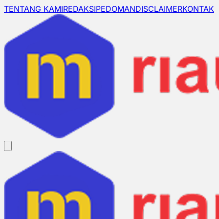
TENTANG KAMI
REDAKSI
PEDOMAN
DISCLAIMER
KONTAK