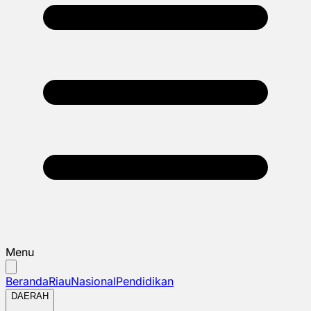
Menu
Beranda
Riau
Nasional
Pendidikan
DAERAH