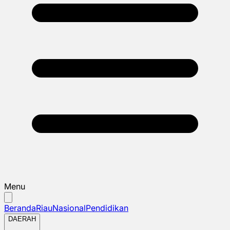
Menu
Beranda
Riau
Nasional
Pendidikan
DAERAH