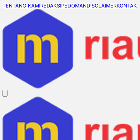
TENTANG KAMI
REDAKSI
PEDOMAN
DISCLAIMER
KONTAK