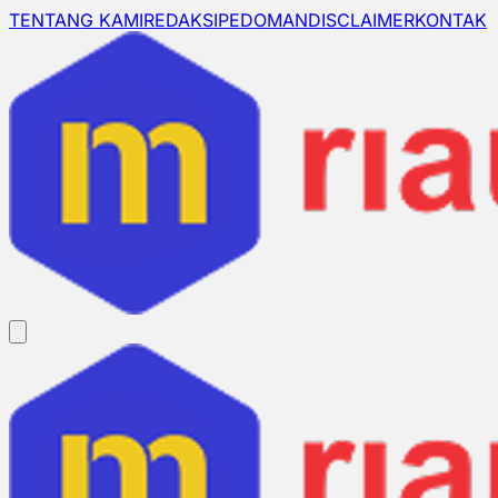
TENTANG KAMI
REDAKSI
PEDOMAN
DISCLAIMER
KONTAK