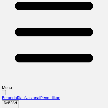
Menu
Beranda
Riau
Nasional
Pendidikan
DAERAH