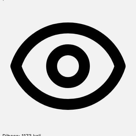
Dibaca:
1173
kali