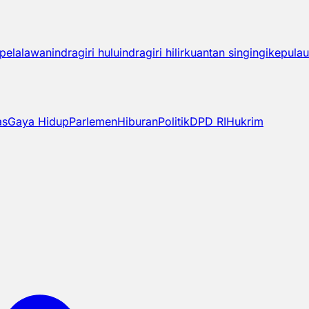
pelalawan
indragiri hulu
indragiri hilir
kuantan singingi
kepulau
as
Gaya Hidup
Parlemen
Hiburan
Politik
DPD RI
Hukrim