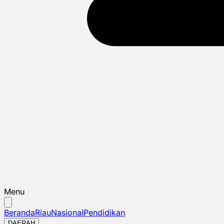
Menu
Beranda
Riau
Nasional
Pendidikan
DAERAH