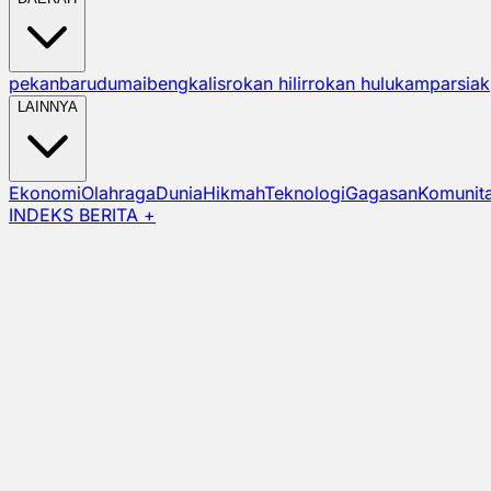
pekanbaru
dumai
bengkalis
rokan hilir
rokan hulu
kampar
siak
LAINNYA
Ekonomi
Olahraga
Dunia
Hikmah
Teknologi
Gagasan
Komunit
INDEKS BERITA +