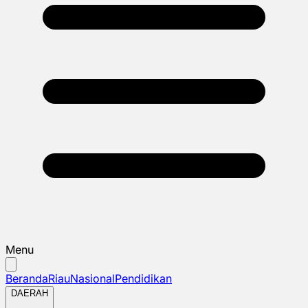
Menu
Beranda
Riau
Nasional
Pendidikan
DAERAH