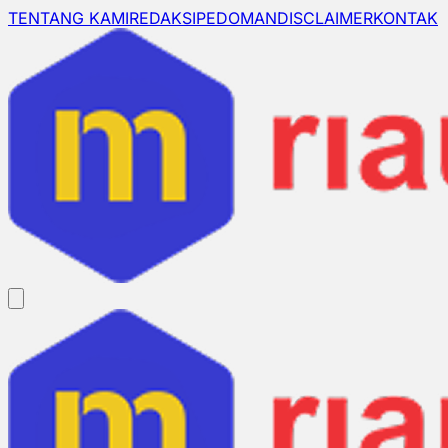
TENTANG KAMI
REDAKSI
PEDOMAN
DISCLAIMER
KONTAK